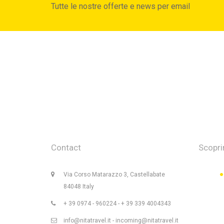
Tutte le nostre offerte e news per email
Contact
Scopri
Via Corso Matarazzo 3, Castellabate
84048 Italy
+ 39 0974 - 960224 - + 39 339 4004343
info@nitatravel.it - incoming@nitatravel.it