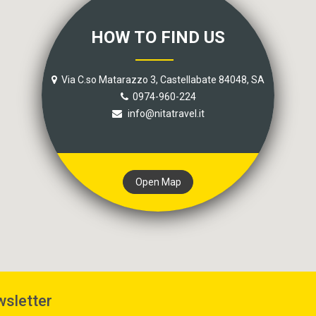
HOW TO FIND US
Via C.so Matarazzo 3, Castellabate 84048, SA
0974-960-224
info@nitatravel.it
Open Map
wsletter