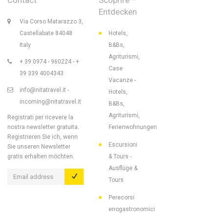
Entdecken
Via Corso Matarazzo 3,
Castellabate 84048
Hotels,
Italy
B&Bs,
Agriturismi,
+ 39 0974 - 960224 - +
Case
39 339 4004343
Vacanze -
info@nitatravel.it -
Hotels,
incoming@nitatravel.it
B&Bs,
Agriturismi,
Registrati per ricevere la
nostra newsletter gratuita.
Ferienwohnungen
Registrieren Sie ich, wenn
Escursioni
Sie unseren Newsletter
gratis erhalten möchten.
& Tours -
Ausflüge &
Tours
Perecorsi
enogastronomici