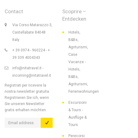
Contact
Scoprire –
Entdecken
Via Corso Matarazzo 3,
Castellabate 84048
Hotels,
Italy
B&Bs,
Agriturismi,
+ 39 0974 - 960224 - +
Case
39 339 4004343
Vacanze -
info@nitatravel.it -
Hotels,
incoming@nitatravel.it
B&Bs,
Agriturismi,
Registrati per ricevere la
nostra newsletter gratuita.
Ferienwohnungen
Registrieren Sie ich, wenn
Escursioni
Sie unseren Newsletter
gratis erhalten möchten.
& Tours -
Ausflüge &
Tours
Perecorsi