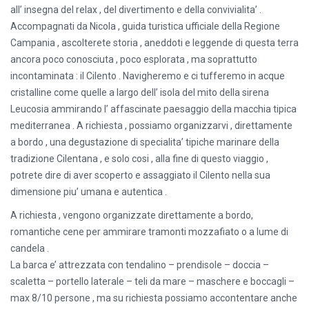
all’ insegna del relax , del divertimento e della convivialita’ .
Accompagnati da Nicola , guida turistica ufficiale della Regione
Campania , ascolterete storia , aneddoti e leggende di questa terra
ancora poco conosciuta , poco esplorata , ma soprattutto
incontaminata : il Cilento . Navigheremo e ci tufferemo in acque
cristalline come quelle a largo dell’ isola del mito della sirena
Leucosia ammirando l’ affascinate paesaggio della macchia tipica
mediterranea . A richiesta , possiamo organizzarvi , direttamente
a bordo , una degustazione di specialita’ tipiche marinare della
tradizione Cilentana , e solo cosi , alla fine di questo viaggio ,
potrete dire di aver scoperto e assaggiato il Cilento nella sua
dimensione piu’ umana e autentica .
A richiesta , vengono organizzate direttamente a bordo,
romantiche cene per ammirare tramonti mozzafiato o a lume di
candela .
La barca e’ attrezzata con tendalino – prendisole – doccia –
scaletta – portello laterale – teli da mare – maschere e boccagli –
max 8/10 persone , ma su richiesta possiamo accontentare anche