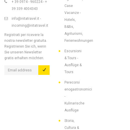
+ 39 0974 - 960224 - +
Case
39 339 4004343
Vacanze -
info@nitatravel.it -
Hotels,
incoming@nitatravel.it
B&Bs,
Agriturismi,
Registrati per ricevere la
nostra newsletter gratuita.
Ferienwohnungen
Registrieren Sie ich, wenn
Escursioni
Sie unseren Newsletter
gratis erhalten möchten.
& Tours -
Ausflüge &
Tours
Perecorsi
enogastronomici
-
Kulinarische
Ausflüge
Storia,
Cultura &